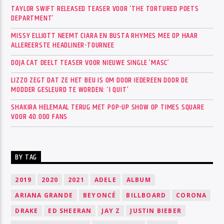
TAYLOR SWIFT RELEASED TEASER VOOR ‘THE TORTURED POETS
DEPARTMENT’
MISSY ELLIOTT NEEMT CIARA EN BUSTA RHYMES MEE OP HAAR
ALLEREERSTE HEADLINER-TOURNEE
DOJA CAT DEELT TEASER VOOR NIEUWE SINGLE ‘MASC’
LIZZO ZEGT DAT ZE HET BEU IS OM DOOR IEDEREEN DOOR DE
MODDER GESLEURD TE WORDEN: ‘I QUIT’
SHAKIRA HELEMAAL TERUG MET POP-UP SHOW OP TIMES SQUARE
VOOR 40.000 FANS
BY TAG
2019
2020
2021
ADELE
ALBUM
ARIANA GRANDE
BEYONCÉ
BILLBOARD
CORONA
DRAKE
ED SHEERAN
JAY Z
JUSTIN BIEBER