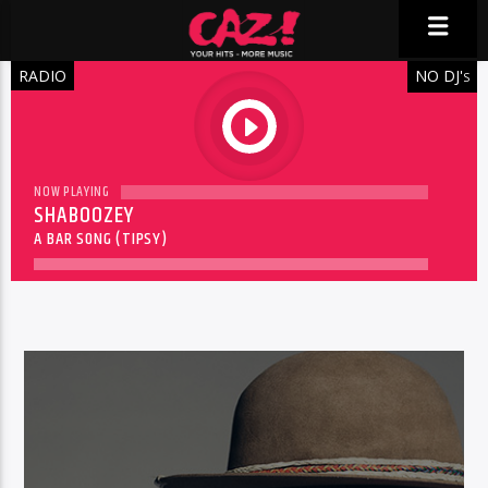
RADIO
NO DJ'
S
play
NOW PLAYING
SHABOOZEY
A BAR SONG (TIPSY)