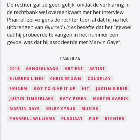
De rechter gaf ze geen gelijk, omdat de verklaring in
de rechtbank wel overeenkwam met het interview.
Pharrell zei volgens de rechter toen al dat hij na het
uitbrengen van
Blurred Lines
besefte dat het “gevoel
dat hij probeerde te vangen in het nummer een
gevoel was dat hij associeerde met Marvin Gaye”.
TAGGED AS
2018
AANGEKLAAGD
ARTIEST
ARTIST
BLURRED LINES
CHRIS BROWN
COLDPLAY
EMINEM
GOT TO GIVE IT UP
HIT
JUSTIN BIEBER
JUSTIN TIMBERLAKE
KATY PERRY
MARTIN GARRIX
MARTIN GAYE
MILEY CYRUS
MUZIEK
PHARRELL WILLIAMS
PLAGIAAT
POP
RECHTER