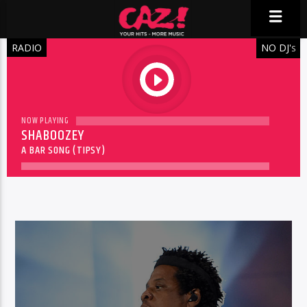
RADIO
NO DJ'
S
play
NOW PLAYING
SHABOOZEY
A BAR SONG (TIPSY)