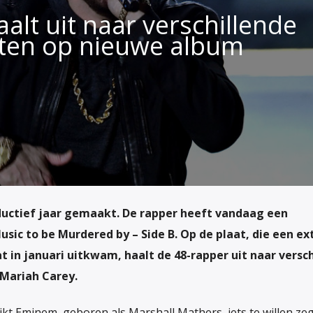
lt uit naar verschillende
sten op nieuwe album
uctief jaar gemaakt. De rapper heeft vandaag een
usic to be Murdered by – Side B
. Op de plaat, die een ex
at in januari uitkwam, haalt de 48-rapper uit naar versc
 Mariah Carey.
ijkt Eminem, geboren als Marshall Mathers, iets te willen z