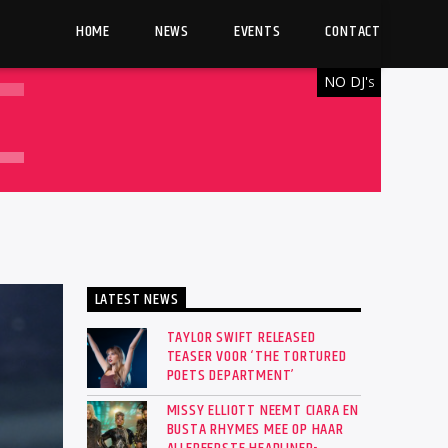
HOME
NEWS
EVENTS
CONTACT
NO DJ'
S
LATEST NEWS
TAYLOR SWIFT RELEASED
TEASER VOOR ‘THE TORTURED
POETS DEPARTMENT’
MISSY ELLIOTT NEEMT CIARA EN
BUSTA RHYMES MEE OP HAAR