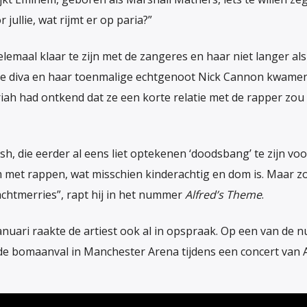
 jullie, wat rijmt er op paria?”
elemaal klaar te zijn met de zangeres en haar niet langer als
. De diva en haar toenmalige echtgenoot Nick Cannon kwamen
ah had ontkend dat ze een korte relatie met de rapper zo
sh, die eerder al eens liet optekenen ‘doodsbang’ te zijn voo
om met rappen, wat misschien kinderachtig en dom is. Maar z
nachtmerries”, rapt hij in het nummer
Alfred’s Theme
.
anuari raakte de artiest ook al in opspraak. Op een van de
er de bomaanval in Manchester Arena tijdens een concert van 