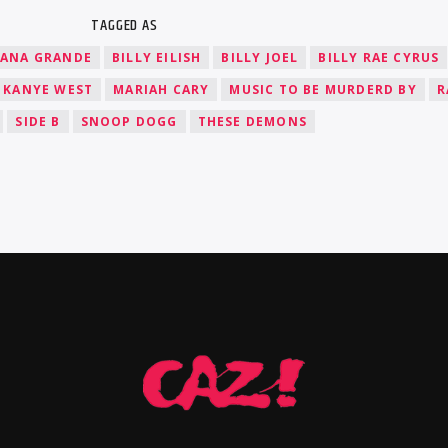
TAGGED AS
IANA GRANDE
BILLY EILISH
BILLY JOEL
BILLY RAE CYRUS
KANYE WEST
MARIAH CARY
MUSIC TO BE MURDERD BY
R
SIDE B
SNOOP DOGG
THESE DEMONS