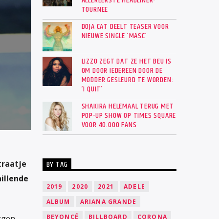
ALLEREERSTE HEADLINER-
TOURNEE
DOJA CAT DEELT TEASER VOOR
NIEUWE SINGLE ‘MASC’
LIZZO ZEGT DAT ZE HET BEU IS
OM DOOR IEDEREEN DOOR DE
MODDER GESLEURD TE WORDEN:
‘I QUIT’
SHAKIRA HELEMAAL TERUG MET
POP-UP SHOW OP TIMES SQUARE
VOOR 40.000 FANS
traatje
BY TAG
hillende
2019
2020
2021
ADELE
ALBUM
ARIANA GRANDE
BEYONCÉ
BILLBOARD
CORONA
eggen