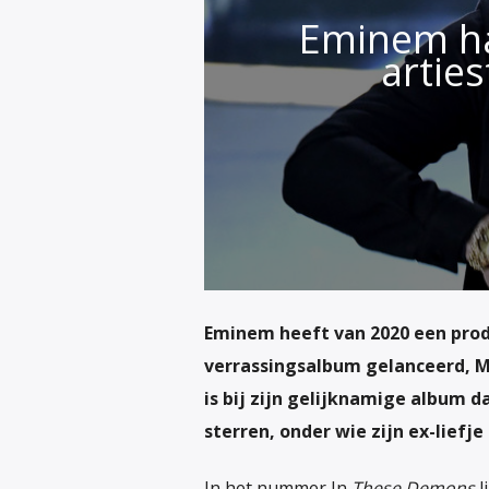
Eminem haa
artie
Eminem heeft van 2020 een prod
verrassingsalbum gelanceerd,
M
is bij zijn gelijknamige album d
sterren, onder wie zijn ex-liefje
In het nummer In
These Demons
l