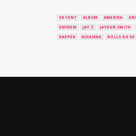
50 CENT
ALBUM
AMERIKA
AR
EMINEM
JAY Z
JAYDEN SMITH
RAPPER
RIHANNA
ROLLS DA 59