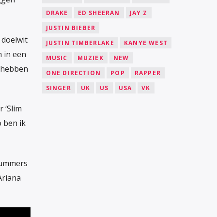
DRAKE
ED SHEERAN
JAY Z
JUSTIN BIEBER
 doelwit
JUSTIN TIMBERLAKE
KANYE WEST
 in een
MUSIC
MUZIEK
NEW
u hebben
ONE DIRECTION
POP
RAPPER
SINGER
UK
US
USA
VK
r ‘Slim
o ben ik
 nummers
Ariana