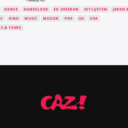
TAGGED AS
DANCE
DANSVLOER
ED SHEERAN
HITLIJSTEN
JAREN 
KE
KING
MUSIC
MUZIEK
POP
UK
USA
S & YEARS