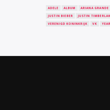
ADELE
ALBUM
ARIANA GRANDE
JUSTIN BIEBER
JUSTIN TIMBERLA
VERENIGD KONINKRIJK
VK
YEAR