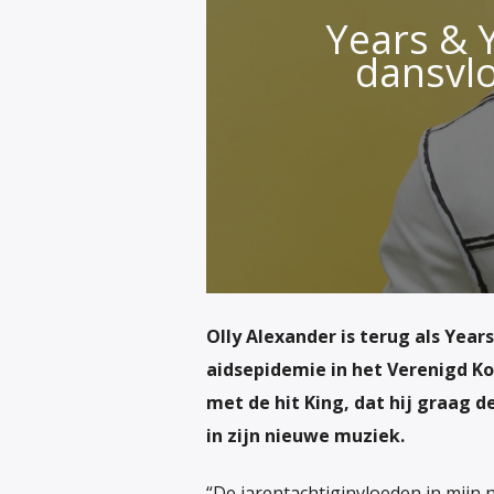
Years & Y
dansvlo
Olly Alexander is terug als Years
aidsepidemie in het Verenigd Kon
met de hit
King
, dat hij graag 
in zijn nieuwe muziek.
“De jarentachtiginvloeden in mijn