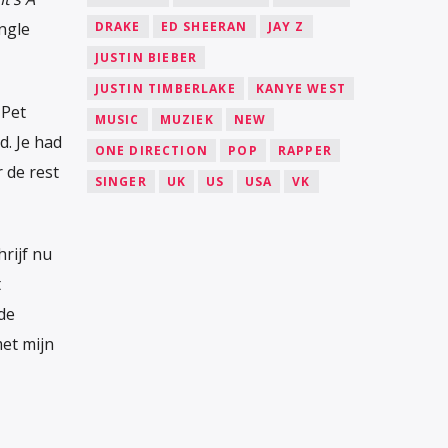
DRAKE
ED SHEERAN
JAY Z
ngle
JUSTIN BIEBER
JUSTIN TIMBERLAKE
KANYE WEST
 Pet
MUSIC
MUZIEK
NEW
d. Je had
ONE DIRECTION
POP
RAPPER
 de rest
SINGER
UK
US
USA
VK
hrijf nu
t
 de
met mijn