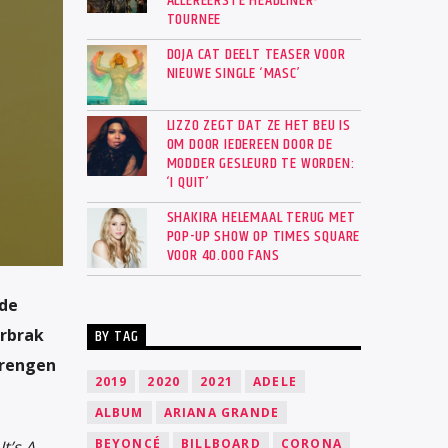
ALLEREERSTE HEADLINER-
TOURNEE
DOJA CAT DEELT TEASER VOOR
NIEUWE SINGLE ‘MASC’
LIZZO ZEGT DAT ZE HET BEU IS
OM DOOR IEDEREEN DOOR DE
MODDER GESLEURD TE WORDEN:
‘I QUIT’
SHAKIRA HELEMAAL TERUG MET
POP-UP SHOW OP TIMES SQUARE
VOOR 40.000 FANS
de
orbrak
BY TAG
brengen
2019
2020
2021
ADELE
ALBUM
ARIANA GRANDE
BEYONCÉ
BILLBOARD
CORONA
It’s A