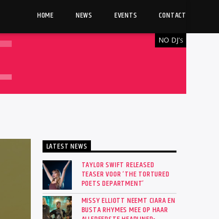
HOME
NEWS
EVENTS
CONTACT
NO DJ'
S
LATEST NEWS
TAYLOR SWIFT RELEASED
TEASER VOOR ‘THE TORTURED
POETS DEPARTMENT’
MISSY ELLIOTT NEEMT CIARA EN
BUSTA RHYMES MEE OP HAAR