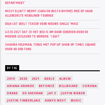
DEPARTMENT’
MISSY ELLIOTT NEEMT CIARA EN BUSTA RHYMES MEE OP HAAR
ALLEREERSTE HEADLINER-TOURNEE
DOJA CAT DEELT TEASER VOOR NIEUWE SINGLE ‘MASC’
LIZZO ZEGT DAT ZE HET BEU IS OM DOOR IEDEREEN DOOR DE
MODDER GESLEURD TE WORDEN: ‘I QUIT’
SHAKIRA HELEMAAL TERUG MET POP-UP SHOW OP TIMES SQUARE
VOOR 40.000 FANS
BY TAG
2019
2020
2021
ADELE
ALBUM
ARIANA GRANDE
BEYONCÉ
BILLBOARD
CORONA
DRAKE
ED SHEERAN
JAY Z
JUSTIN BIEBER
JUSTIN TIMBERLAKE
KANYE WEST
MUSIC