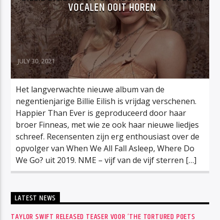
VOCALEN OOIT HOREN
JULY 30, 2021
Het langverwachte nieuwe album van de
negentienjarige Billie Eilish is vrijdag verschenen.
Happier Than Ever is geproduceerd door haar
broer Finneas, met wie ze ook haar nieuwe liedjes
schreef. Recensenten zijn erg enthousiast over de
opvolger van When We All Fall Asleep, Where Do
We Go? uit 2019. NME – vijf van de vijf sterren […]
LATEST NEWS
TAYLOR SWIFT RELEASED TEASER VOOR ‘THE TORTURED POETS