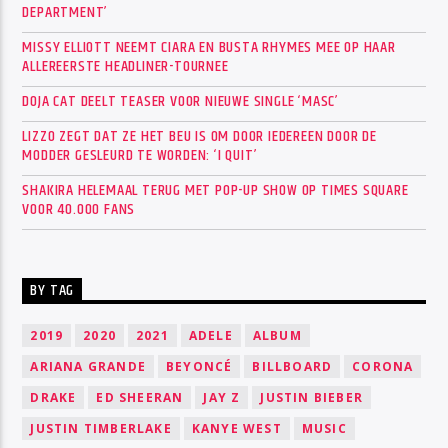
DEPARTMENT’
MISSY ELLIOTT NEEMT CIARA EN BUSTA RHYMES MEE OP HAAR
ALLEREERSTE HEADLINER-TOURNEE
DOJA CAT DEELT TEASER VOOR NIEUWE SINGLE ‘MASC’
LIZZO ZEGT DAT ZE HET BEU IS OM DOOR IEDEREEN DOOR DE
MODDER GESLEURD TE WORDEN: ‘I QUIT’
SHAKIRA HELEMAAL TERUG MET POP-UP SHOW OP TIMES SQUARE
VOOR 40.000 FANS
BY TAG
2019
2020
2021
ADELE
ALBUM
ARIANA GRANDE
BEYONCÉ
BILLBOARD
CORONA
DRAKE
ED SHEERAN
JAY Z
JUSTIN BIEBER
JUSTIN TIMBERLAKE
KANYE WEST
MUSIC