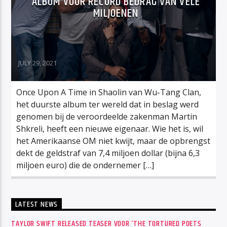
ALBUM VOOR RECORD BEDRAG VAN VELE
MILJOENEN
JULY 29, 2021
Once Upon A Time in Shaolin van Wu-Tang Clan,
het duurste album ter wereld dat in beslag werd
genomen bij de veroordeelde zakenman Martin
Shkreli, heeft een nieuwe eigenaar. Wie het is, wil
het Amerikaanse OM niet kwijt, maar de opbrengst
dekt de geldstraf van 7,4 miljoen dollar (bijna 6,3
miljoen euro) die de ondernemer […]
LATEST NEWS
TAYLOR SWIFT RELEASED TEASER VOOR ‘THE TORTURED POETS