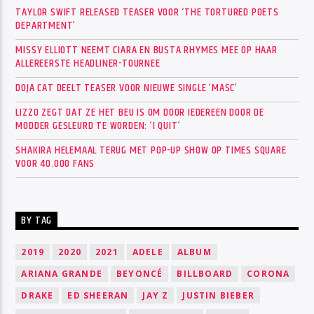
TAYLOR SWIFT RELEASED TEASER VOOR ‘THE TORTURED POETS
DEPARTMENT’
MISSY ELLIOTT NEEMT CIARA EN BUSTA RHYMES MEE OP HAAR
ALLEREERSTE HEADLINER-TOURNEE
DOJA CAT DEELT TEASER VOOR NIEUWE SINGLE ‘MASC’
LIZZO ZEGT DAT ZE HET BEU IS OM DOOR IEDEREEN DOOR DE
MODDER GESLEURD TE WORDEN: ‘I QUIT’
SHAKIRA HELEMAAL TERUG MET POP-UP SHOW OP TIMES SQUARE
VOOR 40.000 FANS
BY TAG
2019
2020
2021
ADELE
ALBUM
ARIANA GRANDE
BEYONCÉ
BILLBOARD
CORONA
DRAKE
ED SHEERAN
JAY Z
JUSTIN BIEBER