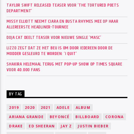
TAYLOR SWIFT RELEASED TEASER VOOR ‘THE TORTURED POETS
DEPARTMENT’
MISSY ELLIOTT NEEMT CIARA EN BUSTA RHYMES MEE OP HAAR
ALLEREERSTE HEADLINER-TOURNEE
DOJA CAT DEELT TEASER VOOR NIEUWE SINGLE ‘MASC’
LIZZO ZEGT DAT ZE HET BEU IS OM DOOR IEDEREEN DOOR DE
MODDER GESLEURD TE WORDEN: ‘I QUIT’
SHAKIRA HELEMAAL TERUG MET POP-UP SHOW OP TIMES SQUARE
VOOR 40.000 FANS
BY TAG
2019
2020
2021
ADELE
ALBUM
ARIANA GRANDE
BEYONCÉ
BILLBOARD
CORONA
DRAKE
ED SHEERAN
JAY Z
JUSTIN BIEBER