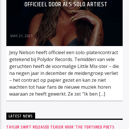
OFFICIEEL DOOR ALS SOLO ARTIEST
MAY 21, 2021
Jesy Nelson heeft officieel een solo-platencontract
getekend bij Polydor Records. Temidden van vele
geruchten heeft de voormalige Little Mix-ster – die
na negen jaar in december de meidengroep verliet
– het contract op papier gezet en kan ze niet
wachten tot haar fans de nieuwe muziek horen
waaraan ze heeft gewerkt. Ze zei: “Ik ben […]
LATEST NEWS
TAYLOR SWIFT RELEASED TEASER VOOR ‘THE TORTURED POETS