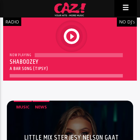
RADIO
NO DJ'
S
play
NOW PLAYING
SHABOOZEY
A BAR SONG (TIPSY)
MUSIC
NEWS
LITTLE MIX STER JESY NELSON GAAT