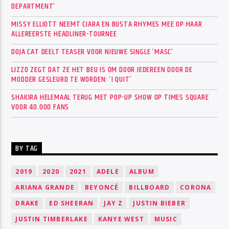
DEPARTMENT’
MISSY ELLIOTT NEEMT CIARA EN BUSTA RHYMES MEE OP HAAR
ALLEREERSTE HEADLINER-TOURNEE
DOJA CAT DEELT TEASER VOOR NIEUWE SINGLE ‘MASC’
LIZZO ZEGT DAT ZE HET BEU IS OM DOOR IEDEREEN DOOR DE
MODDER GESLEURD TE WORDEN: ‘I QUIT’
SHAKIRA HELEMAAL TERUG MET POP-UP SHOW OP TIMES SQUARE
VOOR 40.000 FANS
BY TAG
2019
2020
2021
ADELE
ALBUM
ARIANA GRANDE
BEYONCÉ
BILLBOARD
CORONA
DRAKE
ED SHEERAN
JAY Z
JUSTIN BIEBER
JUSTIN TIMBERLAKE
KANYE WEST
MUSIC