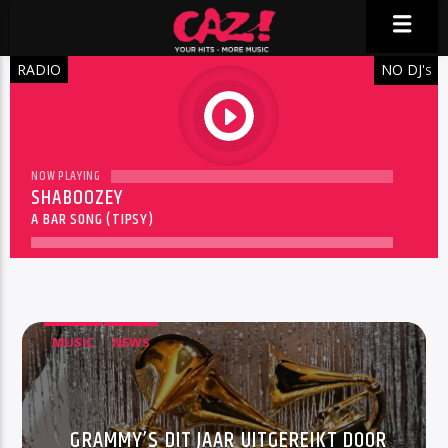
RADIO
NO DJ'
S
play
NOW PLAYING
SHABOOZEY
A BAR SONG (TIPSY)
MUSIC
NEWS
GRAMMY’S DIT JAAR UITGEREIKT DOOR