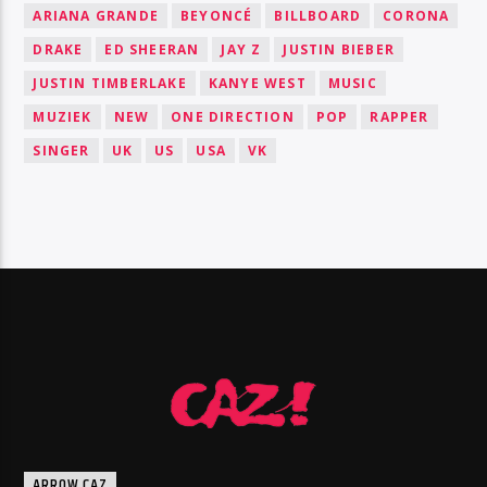
ARIANA GRANDE
BEYONCÉ
BILLBOARD
CORONA
DRAKE
ED SHEERAN
JAY Z
JUSTIN BIEBER
JUSTIN TIMBERLAKE
KANYE WEST
MUSIC
MUZIEK
NEW
ONE DIRECTION
POP
RAPPER
SINGER
UK
US
USA
VK
ARROW CAZ