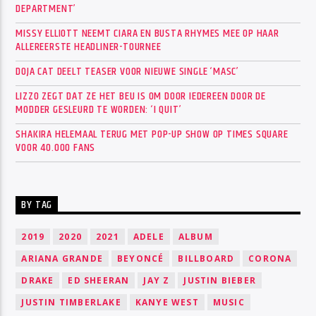
DEPARTMENT’
MISSY ELLIOTT NEEMT CIARA EN BUSTA RHYMES MEE OP HAAR
ALLEREERSTE HEADLINER-TOURNEE
DOJA CAT DEELT TEASER VOOR NIEUWE SINGLE ‘MASC’
LIZZO ZEGT DAT ZE HET BEU IS OM DOOR IEDEREEN DOOR DE
MODDER GESLEURD TE WORDEN: ‘I QUIT’
SHAKIRA HELEMAAL TERUG MET POP-UP SHOW OP TIMES SQUARE
VOOR 40.000 FANS
BY TAG
2019
2020
2021
ADELE
ALBUM
ARIANA GRANDE
BEYONCÉ
BILLBOARD
CORONA
DRAKE
ED SHEERAN
JAY Z
JUSTIN BIEBER
JUSTIN TIMBERLAKE
KANYE WEST
MUSIC