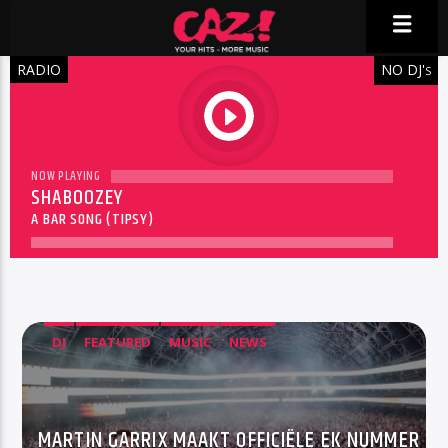
RADIO
NO DJ'
S
play
NOW PLAYING
SHABOOZEY
A BAR SONG (TIPSY)
DJ
FEATURED
MUSIC
NEWS
MARTIN GARRIX MAAKT OFFICIËLE EK NUMMER