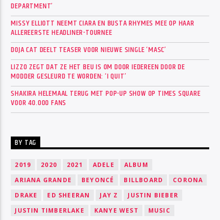
DEPARTMENT’
MISSY ELLIOTT NEEMT CIARA EN BUSTA RHYMES MEE OP HAAR
ALLEREERSTE HEADLINER-TOURNEE
DOJA CAT DEELT TEASER VOOR NIEUWE SINGLE ‘MASC’
LIZZO ZEGT DAT ZE HET BEU IS OM DOOR IEDEREEN DOOR DE
MODDER GESLEURD TE WORDEN: ‘I QUIT’
SHAKIRA HELEMAAL TERUG MET POP-UP SHOW OP TIMES SQUARE
VOOR 40.000 FANS
BY TAG
2019
2020
2021
ADELE
ALBUM
ARIANA GRANDE
BEYONCÉ
BILLBOARD
CORONA
DRAKE
ED SHEERAN
JAY Z
JUSTIN BIEBER
JUSTIN TIMBERLAKE
KANYE WEST
MUSIC