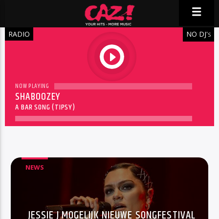
RADIO
NO DJ'
S
play
NOW PLAYING
SHABOOZEY
A BAR SONG (TIPSY)
NEWS
JESSIE J MOGELIJK NIEUWE SONGFESTIVAL