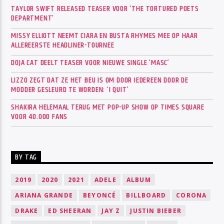
TAYLOR SWIFT RELEASED TEASER VOOR ‘THE TORTURED POETS
DEPARTMENT’
MISSY ELLIOTT NEEMT CIARA EN BUSTA RHYMES MEE OP HAAR
ALLEREERSTE HEADLINER-TOURNEE
DOJA CAT DEELT TEASER VOOR NIEUWE SINGLE ‘MASC’
LIZZO ZEGT DAT ZE HET BEU IS OM DOOR IEDEREEN DOOR DE
MODDER GESLEURD TE WORDEN: ‘I QUIT’
SHAKIRA HELEMAAL TERUG MET POP-UP SHOW OP TIMES SQUARE
VOOR 40.000 FANS
BY TAG
2019
2020
2021
ADELE
ALBUM
ARIANA GRANDE
BEYONCÉ
BILLBOARD
CORONA
DRAKE
ED SHEERAN
JAY Z
JUSTIN BIEBER