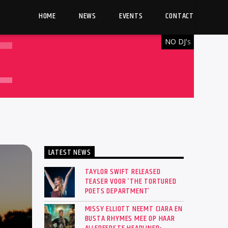
HOME
NEWS
EVENTS
CONTACT
NO DJ'
S
LATEST NEWS
TAYLOR SWIFT RELEASED
TEASER VOOR ‘THE TORTURED
POETS DEPARTMENT’
MISSY ELLIOTT NEEMT CIARA EN
BUSTA RHYMES MEE OP HAAR