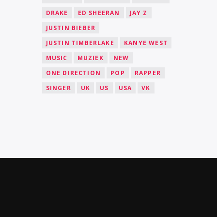
DRAKE
ED SHEERAN
JAY Z
JUSTIN BIEBER
JUSTIN TIMBERLAKE
KANYE WEST
MUSIC
MUZIEK
NEW
ONE DIRECTION
POP
RAPPER
SINGER
UK
US
USA
VK