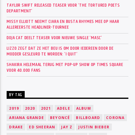
TAYLOR SWIFT RELEASED TEASER VOOR ‘THE TORTURED POETS
DEPARTMENT’
MISSY ELLIOTT NEEMT CIARA EN BUSTA RHYMES MEE OP HAAR
ALLEREERSTE HEADLINER-TOURNEE
DOJA CAT DEELT TEASER VOOR NIEUWE SINGLE ‘MASC’
LIZZO ZEGT DAT ZE HET BEU IS OM DOOR IEDEREEN DOOR DE
MODDER GESLEURD TE WORDEN: ‘I QUIT’
SHAKIRA HELEMAAL TERUG MET POP-UP SHOW OP TIMES SQUARE
VOOR 40.000 FANS
BY TAG
2019
2020
2021
ADELE
ALBUM
ARIANA GRANDE
BEYONCÉ
BILLBOARD
CORONA
DRAKE
ED SHEERAN
JAY Z
JUSTIN BIEBER