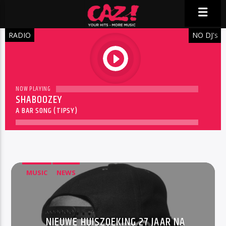
RADIO
NO DJ'
S
play
NOW PLAYING
SHABOOZEY
A BAR SONG (TIPSY)
MUSIC
NEWS
NIEUWE HUISZOEKING 27 JAAR NA