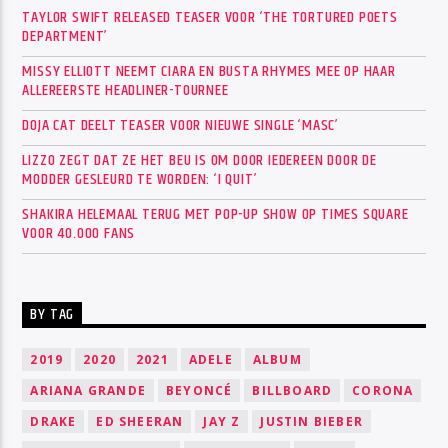
TAYLOR SWIFT RELEASED TEASER VOOR ‘THE TORTURED POETS
DEPARTMENT’
MISSY ELLIOTT NEEMT CIARA EN BUSTA RHYMES MEE OP HAAR
ALLEREERSTE HEADLINER-TOURNEE
DOJA CAT DEELT TEASER VOOR NIEUWE SINGLE ‘MASC’
LIZZO ZEGT DAT ZE HET BEU IS OM DOOR IEDEREEN DOOR DE
MODDER GESLEURD TE WORDEN: ‘I QUIT’
SHAKIRA HELEMAAL TERUG MET POP-UP SHOW OP TIMES SQUARE
VOOR 40.000 FANS
BY TAG
2019
2020
2021
ADELE
ALBUM
ARIANA GRANDE
BEYONCÉ
BILLBOARD
CORONA
DRAKE
ED SHEERAN
JAY Z
JUSTIN BIEBER