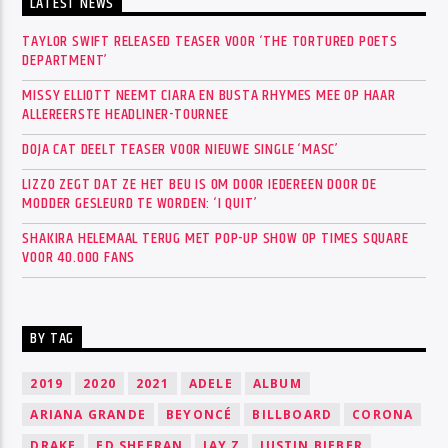
LATEST NEWS
TAYLOR SWIFT RELEASED TEASER VOOR ‘THE TORTURED POETS
DEPARTMENT’
MISSY ELLIOTT NEEMT CIARA EN BUSTA RHYMES MEE OP HAAR
ALLEREERSTE HEADLINER-TOURNEE
DOJA CAT DEELT TEASER VOOR NIEUWE SINGLE ‘MASC’
LIZZO ZEGT DAT ZE HET BEU IS OM DOOR IEDEREEN DOOR DE
MODDER GESLEURD TE WORDEN: ‘I QUIT’
SHAKIRA HELEMAAL TERUG MET POP-UP SHOW OP TIMES SQUARE
VOOR 40.000 FANS
BY TAG
2019
2020
2021
ADELE
ALBUM
ARIANA GRANDE
BEYONCÉ
BILLBOARD
CORONA
DRAKE
ED SHEERAN
JAY Z
JUSTIN BIEBER