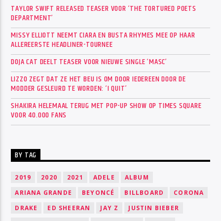
TAYLOR SWIFT RELEASED TEASER VOOR ‘THE TORTURED POETS
DEPARTMENT’
MISSY ELLIOTT NEEMT CIARA EN BUSTA RHYMES MEE OP HAAR
ALLEREERSTE HEADLINER-TOURNEE
DOJA CAT DEELT TEASER VOOR NIEUWE SINGLE ‘MASC’
LIZZO ZEGT DAT ZE HET BEU IS OM DOOR IEDEREEN DOOR DE
MODDER GESLEURD TE WORDEN: ‘I QUIT’
SHAKIRA HELEMAAL TERUG MET POP-UP SHOW OP TIMES SQUARE
VOOR 40.000 FANS
BY TAG
2019
2020
2021
ADELE
ALBUM
ARIANA GRANDE
BEYONCÉ
BILLBOARD
CORONA
DRAKE
ED SHEERAN
JAY Z
JUSTIN BIEBER