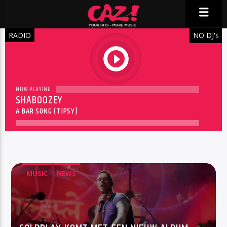
RADIO
NO DJ'
S
play
NOW PLAYING
SHABOOZEY
A BAR SONG (TIPSY)
MUSIC
NEWS