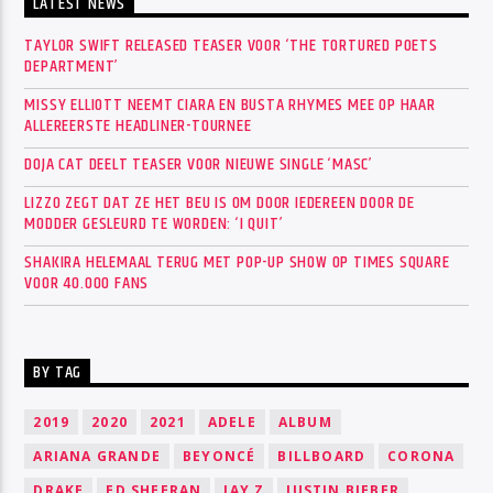
LATEST NEWS
TAYLOR SWIFT RELEASED TEASER VOOR ‘THE TORTURED POETS
DEPARTMENT’
MISSY ELLIOTT NEEMT CIARA EN BUSTA RHYMES MEE OP HAAR
ALLEREERSTE HEADLINER-TOURNEE
DOJA CAT DEELT TEASER VOOR NIEUWE SINGLE ‘MASC’
LIZZO ZEGT DAT ZE HET BEU IS OM DOOR IEDEREEN DOOR DE
MODDER GESLEURD TE WORDEN: ‘I QUIT’
SHAKIRA HELEMAAL TERUG MET POP-UP SHOW OP TIMES SQUARE
VOOR 40.000 FANS
BY TAG
2019
2020
2021
ADELE
ALBUM
ARIANA GRANDE
BEYONCÉ
BILLBOARD
CORONA
DRAKE
ED SHEERAN
JAY Z
JUSTIN BIEBER