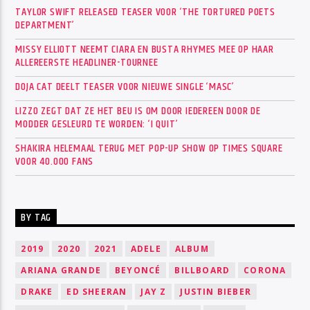
TAYLOR SWIFT RELEASED TEASER VOOR ‘THE TORTURED POETS
DEPARTMENT’
MISSY ELLIOTT NEEMT CIARA EN BUSTA RHYMES MEE OP HAAR
ALLEREERSTE HEADLINER-TOURNEE
DOJA CAT DEELT TEASER VOOR NIEUWE SINGLE ‘MASC’
LIZZO ZEGT DAT ZE HET BEU IS OM DOOR IEDEREEN DOOR DE
MODDER GESLEURD TE WORDEN: ‘I QUIT’
SHAKIRA HELEMAAL TERUG MET POP-UP SHOW OP TIMES SQUARE
VOOR 40.000 FANS
BY TAG
2019
2020
2021
ADELE
ALBUM
ARIANA GRANDE
BEYONCÉ
BILLBOARD
CORONA
DRAKE
ED SHEERAN
JAY Z
JUSTIN BIEBER