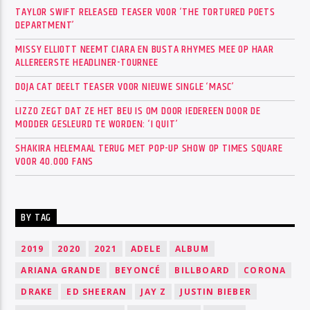
TAYLOR SWIFT RELEASED TEASER VOOR ‘THE TORTURED POETS
DEPARTMENT’
MISSY ELLIOTT NEEMT CIARA EN BUSTA RHYMES MEE OP HAAR
ALLEREERSTE HEADLINER-TOURNEE
DOJA CAT DEELT TEASER VOOR NIEUWE SINGLE ‘MASC’
LIZZO ZEGT DAT ZE HET BEU IS OM DOOR IEDEREEN DOOR DE
MODDER GESLEURD TE WORDEN: ‘I QUIT’
SHAKIRA HELEMAAL TERUG MET POP-UP SHOW OP TIMES SQUARE
VOOR 40.000 FANS
BY TAG
2019
2020
2021
ADELE
ALBUM
ARIANA GRANDE
BEYONCÉ
BILLBOARD
CORONA
DRAKE
ED SHEERAN
JAY Z
JUSTIN BIEBER