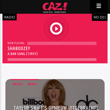
RADIO
NO DJ'
S
play
NOW PLAYING
SHABOOZEY
A BAR SONG (TIPSY)
MUSIC
NEWS
TAYLOR SWIFT’S OPNIEUW UITGEBRACHTE