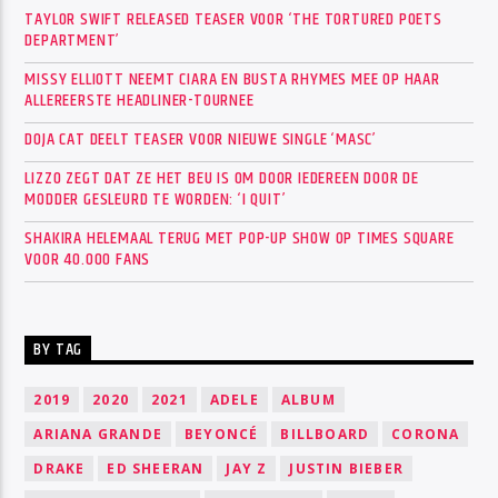
TAYLOR SWIFT RELEASED TEASER VOOR ‘THE TORTURED POETS
DEPARTMENT’
MISSY ELLIOTT NEEMT CIARA EN BUSTA RHYMES MEE OP HAAR
ALLEREERSTE HEADLINER-TOURNEE
DOJA CAT DEELT TEASER VOOR NIEUWE SINGLE ‘MASC’
LIZZO ZEGT DAT ZE HET BEU IS OM DOOR IEDEREEN DOOR DE
MODDER GESLEURD TE WORDEN: ‘I QUIT’
SHAKIRA HELEMAAL TERUG MET POP-UP SHOW OP TIMES SQUARE
VOOR 40.000 FANS
BY TAG
2019
2020
2021
ADELE
ALBUM
ARIANA GRANDE
BEYONCÉ
BILLBOARD
CORONA
DRAKE
ED SHEERAN
JAY Z
JUSTIN BIEBER