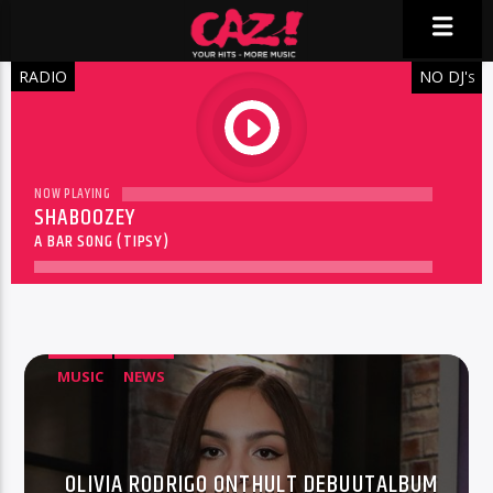
RADIO
NO DJ'
S
play
NOW PLAYING
SHABOOZEY
A BAR SONG (TIPSY)
MUSIC
NEWS
OLIVIA RODRIGO ONTHULT DEBUUTALBUM