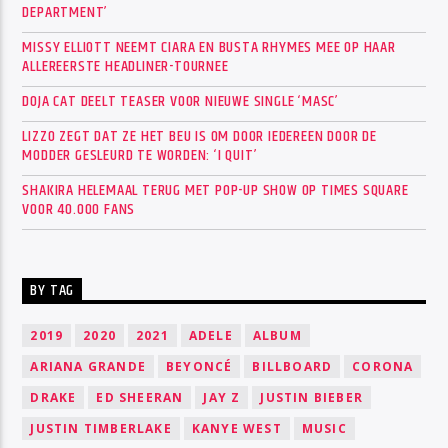
DEPARTMENT’
MISSY ELLIOTT NEEMT CIARA EN BUSTA RHYMES MEE OP HAAR
ALLEREERSTE HEADLINER-TOURNEE
DOJA CAT DEELT TEASER VOOR NIEUWE SINGLE ‘MASC’
LIZZO ZEGT DAT ZE HET BEU IS OM DOOR IEDEREEN DOOR DE
MODDER GESLEURD TE WORDEN: ‘I QUIT’
SHAKIRA HELEMAAL TERUG MET POP-UP SHOW OP TIMES SQUARE
VOOR 40.000 FANS
BY TAG
2019
2020
2021
ADELE
ALBUM
ARIANA GRANDE
BEYONCÉ
BILLBOARD
CORONA
DRAKE
ED SHEERAN
JAY Z
JUSTIN BIEBER
JUSTIN TIMBERLAKE
KANYE WEST
MUSIC