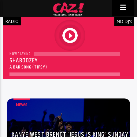
RADIO
NO DJ'
S
play
NOW PLAYING
SHABOOZEY
A BAR SONG (TIPSY)
NEWS
KANYE WEST BRENGT ‘JESUS IS KING’ SUNDAY