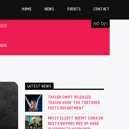
HOME
NEWS
EVENTS
CONTACT
NO DJ'
S
LATEST NEWS
TAYLOR SWIFT RELEASED
TEASER VOOR ‘THE TORTURED
POETS DEPARTMENT’
MISSY ELLIOTT NEEMT CIARA EN
BUSTA RHYMES MEE OP HAAR