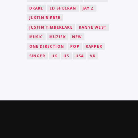
DRAKE
ED SHEERAN
JAY Z
JUSTIN BIEBER
JUSTIN TIMBERLAKE
KANYE WEST
MUSIC
MUZIEK
NEW
ONE DIRECTION
POP
RAPPER
SINGER
UK
US
USA
VK