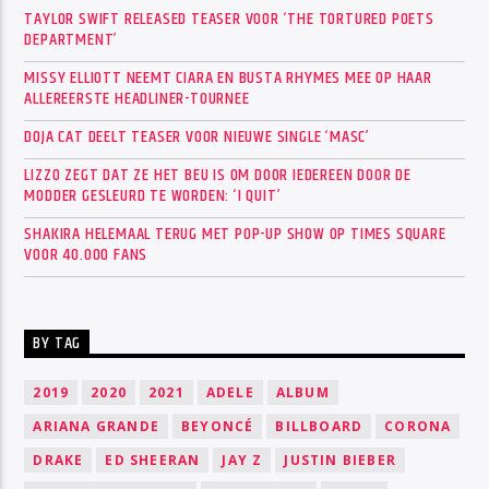
TAYLOR SWIFT RELEASED TEASER VOOR ‘THE TORTURED POETS
DEPARTMENT’
MISSY ELLIOTT NEEMT CIARA EN BUSTA RHYMES MEE OP HAAR
ALLEREERSTE HEADLINER-TOURNEE
DOJA CAT DEELT TEASER VOOR NIEUWE SINGLE ‘MASC’
LIZZO ZEGT DAT ZE HET BEU IS OM DOOR IEDEREEN DOOR DE
MODDER GESLEURD TE WORDEN: ‘I QUIT’
SHAKIRA HELEMAAL TERUG MET POP-UP SHOW OP TIMES SQUARE
VOOR 40.000 FANS
BY TAG
2019
2020
2021
ADELE
ALBUM
ARIANA GRANDE
BEYONCÉ
BILLBOARD
CORONA
DRAKE
ED SHEERAN
JAY Z
JUSTIN BIEBER