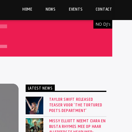
HOME
NEWS
EVENTS
CONTACT
NO DJ'
S
LATEST NEWS
TAYLOR SWIFT RELEASED
TEASER VOOR ‘THE TORTURED
POETS DEPARTMENT’
MISSY ELLIOTT NEEMT CIARA EN
BUSTA RHYMES MEE OP HAAR