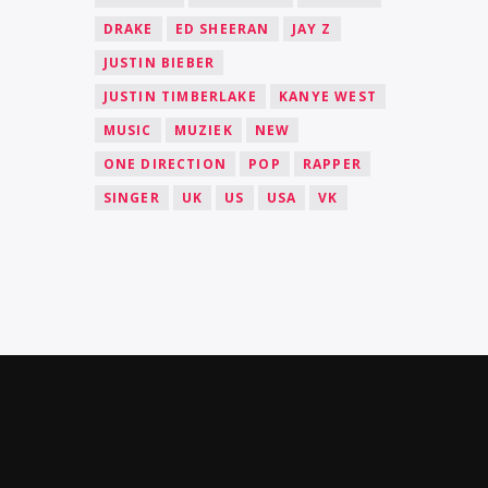
DRAKE
ED SHEERAN
JAY Z
JUSTIN BIEBER
JUSTIN TIMBERLAKE
KANYE WEST
MUSIC
MUZIEK
NEW
ONE DIRECTION
POP
RAPPER
SINGER
UK
US
USA
VK