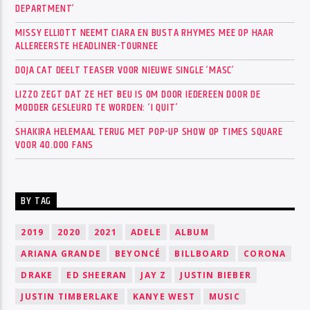
DEPARTMENT’
MISSY ELLIOTT NEEMT CIARA EN BUSTA RHYMES MEE OP HAAR
ALLEREERSTE HEADLINER-TOURNEE
DOJA CAT DEELT TEASER VOOR NIEUWE SINGLE ‘MASC’
LIZZO ZEGT DAT ZE HET BEU IS OM DOOR IEDEREEN DOOR DE
MODDER GESLEURD TE WORDEN: ‘I QUIT’
SHAKIRA HELEMAAL TERUG MET POP-UP SHOW OP TIMES SQUARE
VOOR 40.000 FANS
BY TAG
2019
2020
2021
ADELE
ALBUM
ARIANA GRANDE
BEYONCÉ
BILLBOARD
CORONA
DRAKE
ED SHEERAN
JAY Z
JUSTIN BIEBER
JUSTIN TIMBERLAKE
KANYE WEST
MUSIC