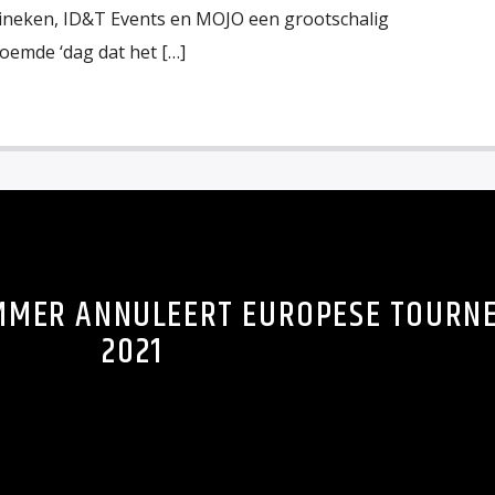
eineken, ID&T Events en MOJO een grootschalig
emde ‘dag dat het […]
MMER ANNULEERT EUROPESE TOURN
2021