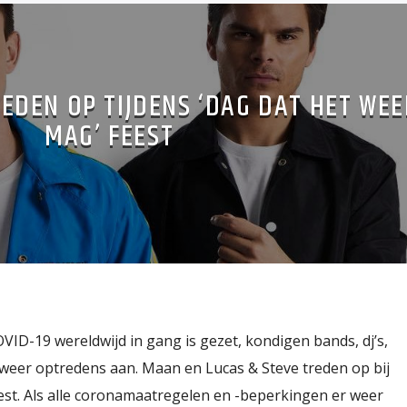
REDEN OP TIJDENS ‘DAG DAT HET WEE
MAG’ FEEST
VID-19 wereldwijd in gang is gezet, kondigen bands, dj’s,
eer optredens aan. Maan en Lucas & Steve treden op bij
st. Als alle coronamaatregelen en -beperkingen er weer