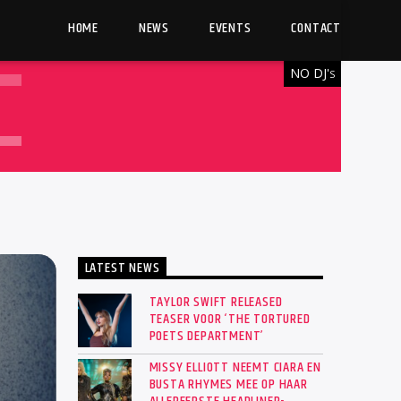
HOME
NEWS
EVENTS
CONTACT
NO DJ'
S
LATEST NEWS
TAYLOR SWIFT RELEASED
TEASER VOOR ‘THE TORTURED
POETS DEPARTMENT’
MISSY ELLIOTT NEEMT CIARA EN
BUSTA RHYMES MEE OP HAAR