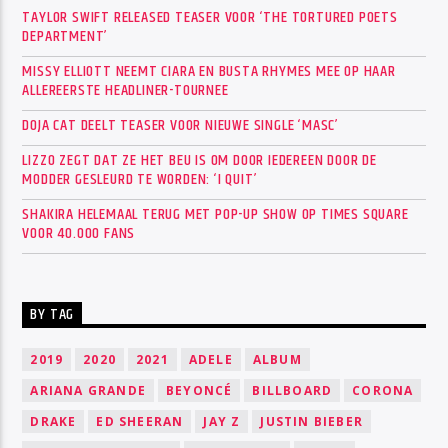
TAYLOR SWIFT RELEASED TEASER VOOR ‘THE TORTURED POETS
DEPARTMENT’
MISSY ELLIOTT NEEMT CIARA EN BUSTA RHYMES MEE OP HAAR
ALLEREERSTE HEADLINER-TOURNEE
DOJA CAT DEELT TEASER VOOR NIEUWE SINGLE ‘MASC’
LIZZO ZEGT DAT ZE HET BEU IS OM DOOR IEDEREEN DOOR DE
MODDER GESLEURD TE WORDEN: ‘I QUIT’
SHAKIRA HELEMAAL TERUG MET POP-UP SHOW OP TIMES SQUARE
VOOR 40.000 FANS
BY TAG
2019
2020
2021
ADELE
ALBUM
ARIANA GRANDE
BEYONCÉ
BILLBOARD
CORONA
DRAKE
ED SHEERAN
JAY Z
JUSTIN BIEBER