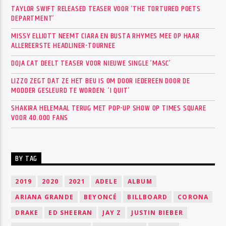
TAYLOR SWIFT RELEASED TEASER VOOR ‘THE TORTURED POETS
DEPARTMENT’
MISSY ELLIOTT NEEMT CIARA EN BUSTA RHYMES MEE OP HAAR
ALLEREERSTE HEADLINER-TOURNEE
DOJA CAT DEELT TEASER VOOR NIEUWE SINGLE ‘MASC’
LIZZO ZEGT DAT ZE HET BEU IS OM DOOR IEDEREEN DOOR DE
MODDER GESLEURD TE WORDEN: ‘I QUIT’
SHAKIRA HELEMAAL TERUG MET POP-UP SHOW OP TIMES SQUARE
VOOR 40.000 FANS
BY TAG
2019
2020
2021
ADELE
ALBUM
ARIANA GRANDE
BEYONCÉ
BILLBOARD
CORONA
DRAKE
ED SHEERAN
JAY Z
JUSTIN BIEBER