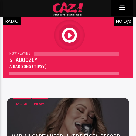
RADIO
NO DJ'
S
play
NOW PLAYING
SHABOOZEY
A BAR SONG (TIPSY)
MUSIC
NEWS