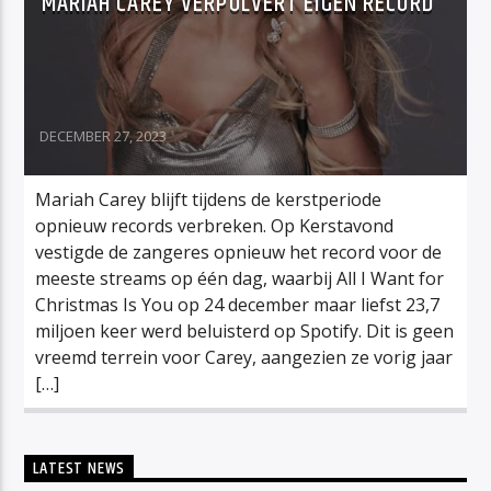
MARIAH CAREY VERPULVERT EIGEN RECORD
DECEMBER 27, 2023
Mariah Carey blijft tijdens de kerstperiode
opnieuw records verbreken. Op Kerstavond
vestigde de zangeres opnieuw het record voor de
meeste streams op één dag, waarbij All I Want for
Christmas Is You op 24 december maar liefst 23,7
miljoen keer werd beluisterd op Spotify. Dit is geen
vreemd terrein voor Carey, aangezien ze vorig jaar
[…]
LATEST NEWS