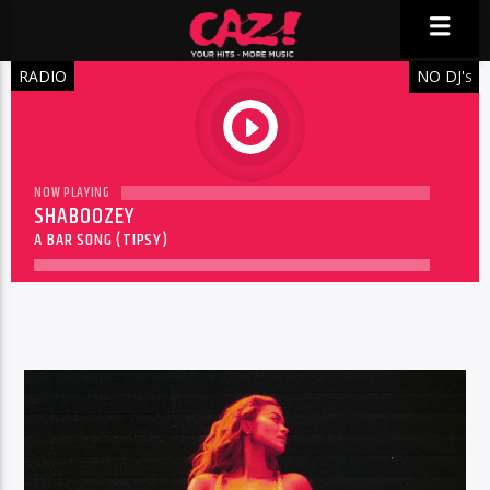
RADIO
NO DJ'
S
play
NOW PLAYING
SHABOOZEY
A BAR SONG (TIPSY)