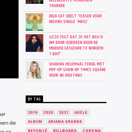
ALLEREERSTE HEADLINER-
TOURNEE
DOJA CAT DEELT TEASER VOOR
NIEUWE SINGLE ‘MASC’
LIZZO ZEGT DAT ZE HET BEU IS
OM DOOR IEDEREEN DOOR DE
MODDER GESLEURD TE WORDEN:
‘I QUIT’
SHAKIRA HELEMAAL TERUG MET
POP-UP SHOW OP TIMES SQUARE
VOOR 40.000 FANS
BY TAG
2019
2020
2021
ADELE
aar
ALBUM
ARIANA GRANDE
wen die
BEYONCÉ
BILLBOARD
CORONA
en en