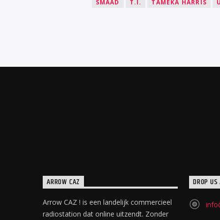
SMAAD
T.I.
TAMEKA HARRIS
ARROW CAZ
DROP US 
Arrow CAZ ! is een landelijk commercieel
info
radiostation dat online uitzendt. Zonder