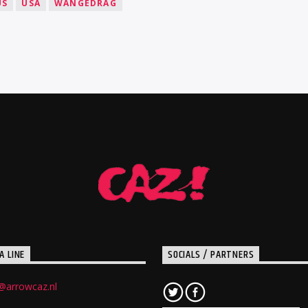
US
USA
WANGEDRAG
A LINE
SOCIALS / PARTNERS
@arrowcaz.nl