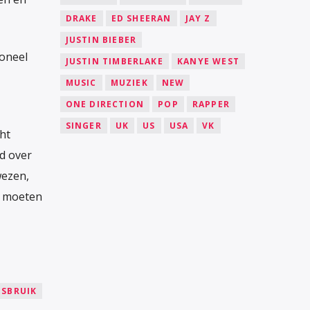
DRAKE
ED SHEERAN
JAY Z
JUSTIN BIEBER
ioneel
JUSTIN TIMBERLAKE
KANYE WEST
MUSIC
MUZIEK
NEW
ONE DIRECTION
POP
RAPPER
SINGER
UK
US
USA
VK
ht
d over
wezen,
es moeten
ISBRUIK