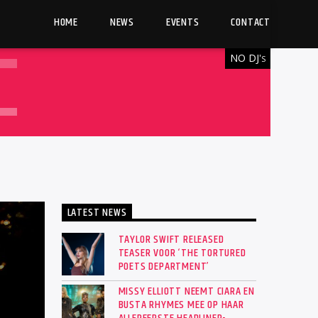
HOME
NEWS
EVENTS
CONTACT
NO DJ'
S
LATEST NEWS
TAYLOR SWIFT RELEASED
TEASER VOOR ‘THE TORTURED
POETS DEPARTMENT’
MISSY ELLIOTT NEEMT CIARA EN
BUSTA RHYMES MEE OP HAAR