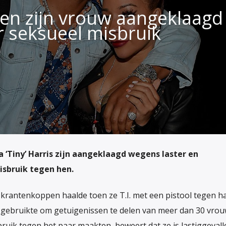
 en zijn vrouw aangeklaagd
r seksueel misbruik
a ‘Tiny’ Harris zijn aangeklaagd wegens laster en
isbruik tegen hen.
e krantenkoppen haalde toen ze T.I. met een pistool tegen h
 gebruikte om getuigenissen te delen van meer dan 30 vrou
ruik tegen het paar maakten, beweert dat ze is lastiggevall