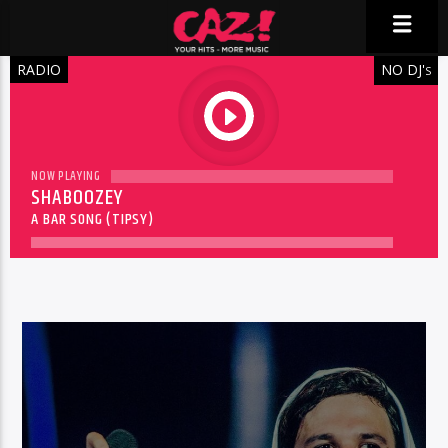
RADIO
NO DJ'
S
play
NOW PLAYING
SHABOOZEY
A BAR SONG (TIPSY)