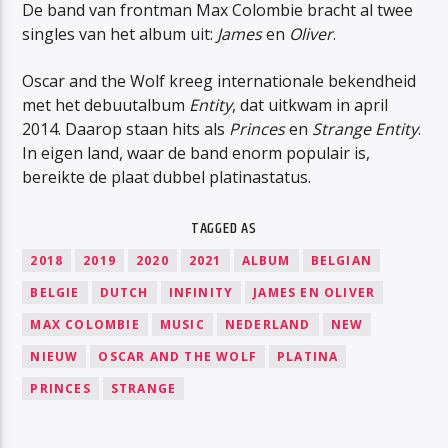
De band van frontman Max Colombie bracht al twee
singles van het album uit:
James
en
Oliver
.
Oscar and the Wolf kreeg internationale bekendheid
met het debuutalbum
Entity
, dat uitkwam in april
2014. Daarop staan hits als
Princes
en
Strange Entity
.
In eigen land, waar de band enorm populair is,
bereikte de plaat dubbel platinastatus.
TAGGED AS
2018
2019
2020
2021
ALBUM
BELGIAN
BELGIE
DUTCH
INFINITY
JAMES EN OLIVER
MAX COLOMBIE
MUSIC
NEDERLAND
NEW
NIEUW
OSCAR AND THE WOLF
PLATINA
PRINCES
STRANGE