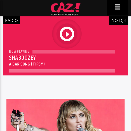
RADIO
NO DJ'
S
play
NOW PLAYING
SHABOOZEY
A BAR SONG (TIPSY)