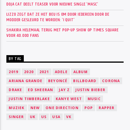
DOJA CAT DEELT TEASER VOOR NIEUWE SINGLE ‘MASC’
LIZZO ZEGT DAT ZE HET BEU IS OM DOOR IEDEREEN DOOR DE
MODDER GESLEURD TE WORDEN: ‘I QUIT’
SHAKIRA HELEMAAL TERUG MET POP-UP SHOW OP TIMES SQUARE
VOOR 40.000 FANS
BY TAG
2019
2020
2021
ADELE
ALBUM
ARIANA GRANDE
BEYONCÉ
BILLBOARD
CORONA
DRAKE
ED SHEERAN
JAY Z
JUSTIN BIEBER
JUSTIN TIMBERLAKE
KANYE WEST
MUSIC
MUZIEK
NEW
ONE DIRECTION
POP
RAPPER
SINGER
UK
US
USA
VK