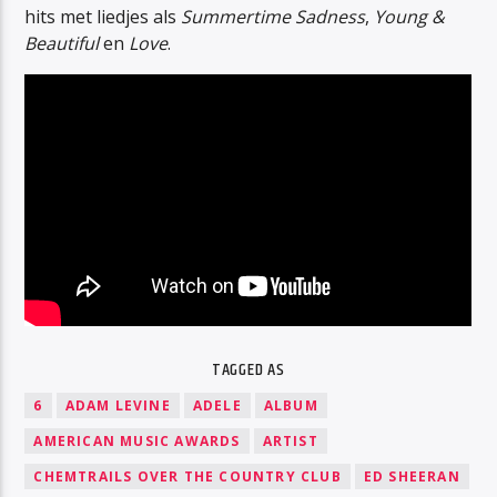
hits met liedjes als
Summertime Sadness
,
Young &
Beautiful
en
Love
.
TAGGED AS
6
ADAM LEVINE
ADELE
ALBUM
AMERICAN MUSIC AWARDS
ARTIST
CHEMTRAILS OVER THE COUNTRY CLUB
ED SHEERAN