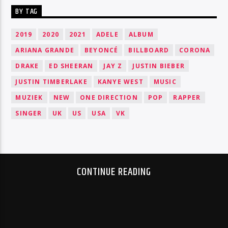
BY TAG
2019
2020
2021
ADELE
ALBUM
ARIANA GRANDE
BEYONCÉ
BILLBOARD
CORONA
DRAKE
ED SHEERAN
JAY Z
JUSTIN BIEBER
JUSTIN TIMBERLAKE
KANYE WEST
MUSIC
MUZIEK
NEW
ONE DIRECTION
POP
RAPPER
SINGER
UK
US
USA
VK
CONTINUE READING