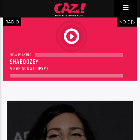
RADIO
NO DJ'
S
play
NOW PLAYING
SHABOOZEY
A BAR SONG (TIPSY)