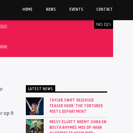
HOME
NEWS
EVENTS
CONTACT
NO DJ'
S
LATEST NEWS
o
TAYLOR SWIFT RELEASED
TEASER VOOR ‘THE TORTURED
POETS DEPARTMENT’
r op 9
MISSY ELLIOTT NEEMT CIARA EN
BUSTA RHYMES MEE OP HAAR