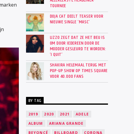
ALLEREERSTE HEADLINER-
emarken
TOURNEE
DOJA CAT DEELT TEASER VOOR
NIEUWE SINGLE ‘MASC’
jn
LIZZO ZEGT DAT ZE HET BEU IS
OM DOOR IEDEREEN DOOR DE
MODDER GESLEURD TE WORDEN:
‘I QUIT’
SHAKIRA HELEMAAL TERUG MET
POP-UP SHOW OP TIMES SQUARE
VOOR 40.000 FANS
BY TAG
2019
2020
2021
ADELE
ALBUM
ARIANA GRANDE
BEYONCÉ
BILLBOARD
CORONA