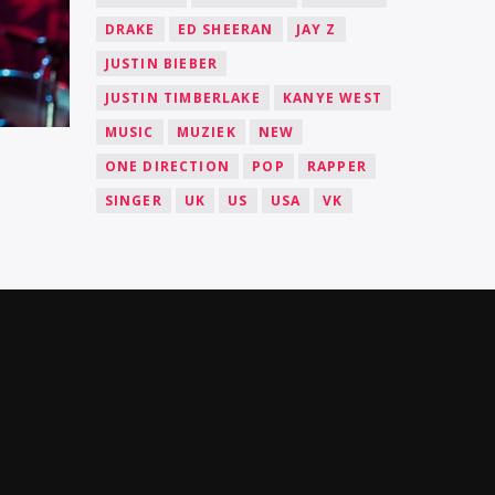
DRAKE
ED SHEERAN
JAY Z
JUSTIN BIEBER
JUSTIN TIMBERLAKE
KANYE WEST
MUSIC
MUZIEK
NEW
ONE DIRECTION
POP
RAPPER
SINGER
UK
US
USA
VK