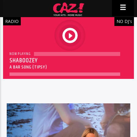
RADIO
NO DJ'
S
play
NOW PLAYING
SHABOOZEY
A BAR SONG (TIPSY)