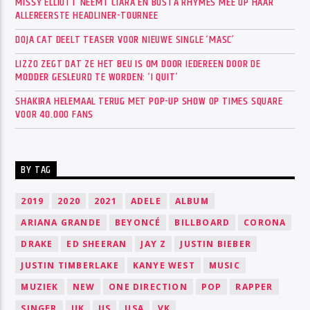
MISSY ELLIOTT NEEMT CIARA EN BUSTA RHYMES MEE OP HAAR
ALLEREERSTE HEADLINER-TOURNEE
DOJA CAT DEELT TEASER VOOR NIEUWE SINGLE ‘MASC’
LIZZO ZEGT DAT ZE HET BEU IS OM DOOR IEDEREEN DOOR DE
MODDER GESLEURD TE WORDEN: ‘I QUIT’
SHAKIRA HELEMAAL TERUG MET POP-UP SHOW OP TIMES SQUARE
VOOR 40.000 FANS
BY TAG
2019
2020
2021
ADELE
ALBUM
ARIANA GRANDE
BEYONCÉ
BILLBOARD
CORONA
DRAKE
ED SHEERAN
JAY Z
JUSTIN BIEBER
JUSTIN TIMBERLAKE
KANYE WEST
MUSIC
MUZIEK
NEW
ONE DIRECTION
POP
RAPPER
SINGER
UK
US
USA
VK