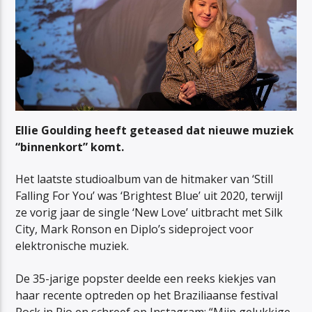
Ellie Goulding heeft geteased dat nieuwe muziek
“binnenkort” komt.
Het laatste studioalbum van de hitmaker van ‘Still
Falling For You’ was ‘Brightest Blue’ uit 2020, terwijl
ze vorig jaar de single ‘New Love’ uitbracht met Silk
City, Mark Ronson en Diplo’s sideproject voor
elektronische muziek.
De 35-jarige popster deelde een reeks kiekjes van
haar recente optreden op het Braziliaanse festival
Rock in Rio en schreef op Instagram: “Mijn gelukkige