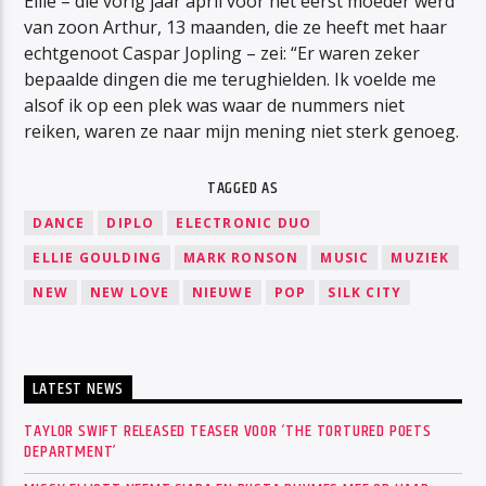
Ellie – die vorig jaar april voor het eerst moeder werd
van zoon Arthur, 13 maanden, die ze heeft met haar
echtgenoot Caspar Jopling – zei: “Er waren zeker
bepaalde dingen die me terughielden. Ik voelde me
alsof ik op een plek was waar de nummers niet
reiken, waren ze naar mijn mening niet sterk genoeg.
TAGGED AS
DANCE
DIPLO
ELECTRONIC DUO
ELLIE GOULDING
MARK RONSON
MUSIC
MUZIEK
NEW
NEW LOVE
NIEUWE
POP
SILK CITY
LATEST NEWS
TAYLOR SWIFT RELEASED TEASER VOOR ‘THE TORTURED POETS
DEPARTMENT’