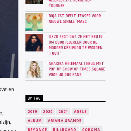
ALLEREERSTE HEADLINER-
TOURNEE
DOJA CAT DEELT TEASER VOOR
NIEUWE SINGLE ‘MASC’
LIZZO ZEGT DAT ZE HET BEU IS
OM DOOR IEDEREEN DOOR DE
MODDER GESLEURD TE WORDEN:
‘I QUIT’
SHAKIRA HELEMAAL TERUG MET
POP-UP SHOW OP TIMES SQUARE
VOOR 40.000 FANS
ove’ en
BY TAG
2019
2020
2021
ADELE
n,
ALBUM
ARIANA GRANDE
lzijn,
BEYONCÉ
BILLBOARD
CORONA
over de