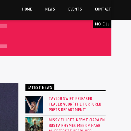
HOME
NEWS
EVENTS
CONTACT
NO DJ'
S
LATEST NEWS
TAYLOR SWIFT RELEASED
TEASER VOOR ‘THE TORTURED
POETS DEPARTMENT’
MISSY ELLIOTT NEEMT CIARA EN
BUSTA RHYMES MEE OP HAAR