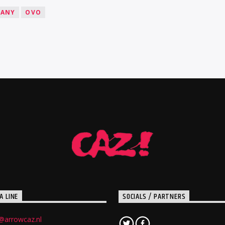
PANY
OVO
A LINE
SOCIALS / PARTNERS
@arrowcaz.nl