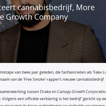
ceert cannabisbedrijf, More
fe Growth Company
mixtape van twee jaar geleden, die fanfavorieten als ‘Fake L
de naam van de ‘Free Smoke’-rapper’s nieuwe cannabisbedrijf.
 samenwerking tussen Drake en Canopy Growth Corporatio
 Volgens een officiële verklaring is het bedrijf ‘gericht op we
ke groei met de hoop verbindingen en gedeelde ervaringen 