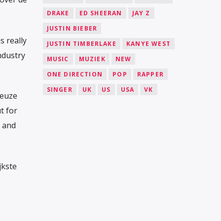
DRAKE
ED SHEERAN
JAY Z
JUSTIN BIEBER
s really
JUSTIN TIMBERLAKE
KANYE WEST
ndustry
MUSIC
MUZIEK
NEW
ONE DIRECTION
POP
RAPPER
SINGER
UK
US
USA
VK
ieuze
t for
y and
jkste