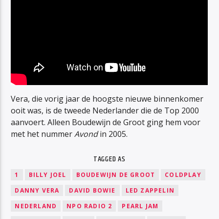
Vera, die vorig jaar de hoogste nieuwe binnenkomer
ooit was, is de tweede Nederlander die de Top 2000
aanvoert. Alleen Boudewijn de Groot ging hem voor
met het nummer
Avond
in 2005.
TAGGED AS
1
BILLY JOEL
BOUDEWIJN DE GROOT
COLDPLAY
DANNY VERA
DAVID BOWIE
LED ZAPPELIN
NEDERLAND
NPO RADIO 2
PEARL JAM