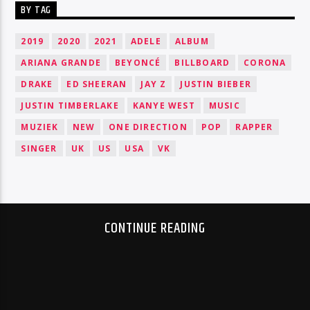
BY TAG
2019
2020
2021
ADELE
ALBUM
ARIANA GRANDE
BEYONCÉ
BILLBOARD
CORONA
DRAKE
ED SHEERAN
JAY Z
JUSTIN BIEBER
JUSTIN TIMBERLAKE
KANYE WEST
MUSIC
MUZIEK
NEW
ONE DIRECTION
POP
RAPPER
SINGER
UK
US
USA
VK
CONTINUE READING