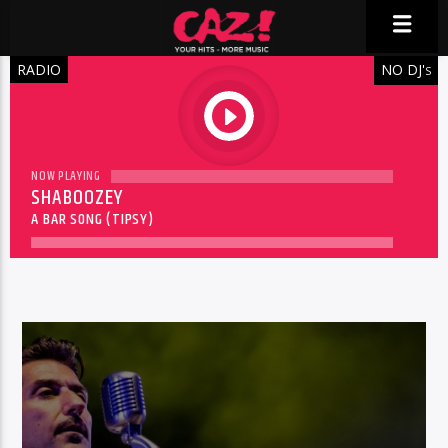
RADIO
NO DJ'
S
play
NOW PLAYING
SHABOOZEY
A BAR SONG (TIPSY)