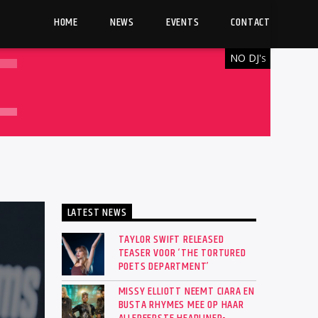
HOME
NEWS
EVENTS
CONTACT
NO DJ'
S
LATEST NEWS
TAYLOR SWIFT RELEASED
TEASER VOOR ‘THE TORTURED
POETS DEPARTMENT’
MISSY ELLIOTT NEEMT CIARA EN
BUSTA RHYMES MEE OP HAAR