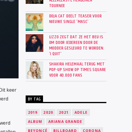
ALLEREERSTE HEADLINER-
TOURNEE
DOJA CAT DEELT TEASER VOOR
NIEUWE SINGLE ‘MASC’
LIZZO ZEGT DAT ZE HET BEU IS
OM DOOR IEDEREEN DOOR DE
MODDER GESLEURD TE WORDEN:
‘I QUIT’
SHAKIRA HELEMAAL TERUG MET
POP-UP SHOW OP TIMES SQUARE
VOOR 40.000 FANS
Dit keer
werd
BY TAG
2019
2020
2021
ADELE
ALBUM
ARIANA GRANDE
 werd
BEYONCÉ
BILLBOARD
CORONA
ntallen