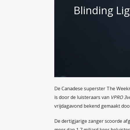
Blinding Li
De Canadese superster The Weekn
is door de luisteraars van
VPRO 3v
vrijdagavond bekend gemaakt doo
De dertigjarige zanger scoorde af
meer dan 1,7 miljard keer beluiste