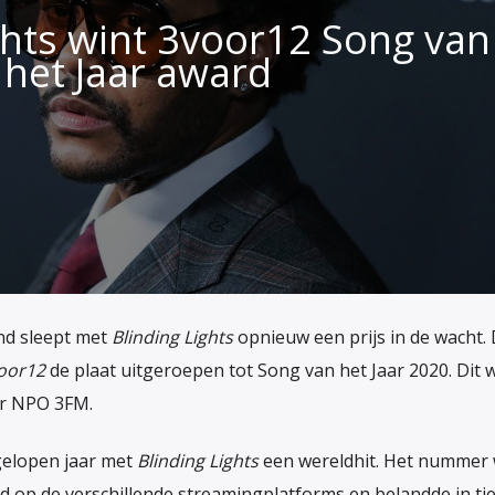
ghts wint 3voor12 Song van
het Jaar award
d sleept met
Blinding Lights
opnieuw een prijs in de wacht. 
oor12
de plaat uitgeroepen tot Song van het Jaar 2020. Dit 
r NPO 3FM.
gelopen jaar met
Blinding Lights
een wereldhit. Het nummer
rd op de verschillende streamingplatforms en belandde in tie