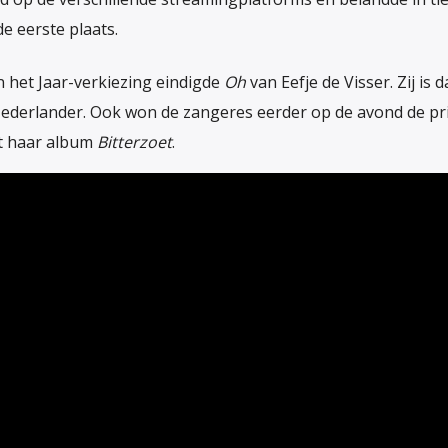
e eerste plaats.
n het Jaar-verkiezing eindigde
Oh
van Eefje de Visser. Zij is
ederlander. Ook won de zangeres eerder op de avond de pri
t haar album
Bitterzoet
.