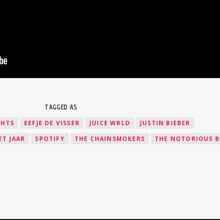
TAGGED AS
GHTS
EEFJE DE VISSER
JUICE WRLD
JUSTIN BIEBER
ET JAAR
SPOTIFY
THE CHAINSMOKERS
THE NOTORIOUS B