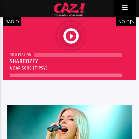
RADIO
NO DJ'
S
play
NOW PLAYING
SHABOOZEY
A BAR SONG (TIPSY)