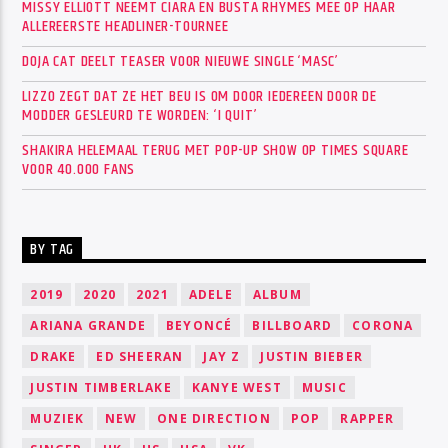
MISSY ELLIOTT NEEMT CIARA EN BUSTA RHYMES MEE OP HAAR
ALLEREERSTE HEADLINER-TOURNEE
DOJA CAT DEELT TEASER VOOR NIEUWE SINGLE ‘MASC’
LIZZO ZEGT DAT ZE HET BEU IS OM DOOR IEDEREEN DOOR DE
MODDER GESLEURD TE WORDEN: ‘I QUIT’
SHAKIRA HELEMAAL TERUG MET POP-UP SHOW OP TIMES SQUARE
VOOR 40.000 FANS
BY TAG
2019
2020
2021
ADELE
ALBUM
ARIANA GRANDE
BEYONCÉ
BILLBOARD
CORONA
DRAKE
ED SHEERAN
JAY Z
JUSTIN BIEBER
JUSTIN TIMBERLAKE
KANYE WEST
MUSIC
MUZIEK
NEW
ONE DIRECTION
POP
RAPPER